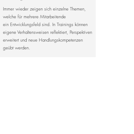
Immer wieder zeigen sich einzelne Themen,
welche für mehrere Mitarbeitende
ein Entwicklungsfeld sind. In Trainings können
eigene Verhaltensweisen reflektiert, Perspektiven
erweitert und neue Handlungskompetenzen
geübt werden.
Zielgerichtete, abwechslungsreich aufgebaute
und auf Handlungskompetenz ausgerichtete
Trainings sind eine wertvolle Investition in die
Mitarbeitenden und ermöglichen es
Schwerpunkte zu setzen, welche der
Entwicklung des Unternehmens dienen.
Trainings bieten sich unter anderem an, um
folgende Fähigkeiten zu erweitern:
Kommunikation